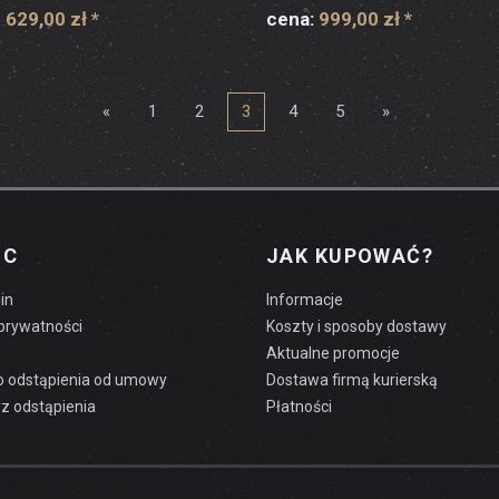
 629,00 zł
*
cena:
999,00 zł
*
«
1
2
3
4
5
»
OC
JAK KUPOWAĆ?
in
Informacje
 prywatności
Koszty i sposoby dostawy
Aktualne promocje
o odstąpienia od umowy
Dostawa firmą kurierską
z odstąpienia
Płatności