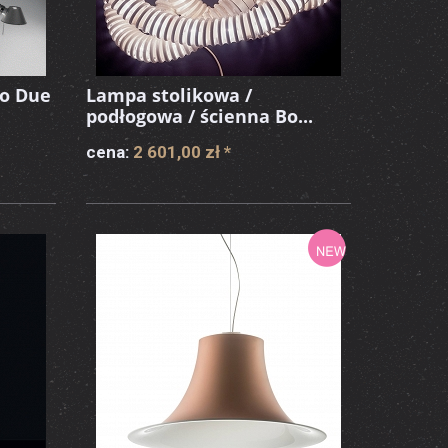
o Due
Lampa stolikowa /
podłogowa / ścienna Bo...
cena:
2 601,00 zł
*