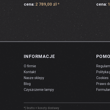
cena:
2 789,00 zł
*
cena:
1
INFORMACJE
POM
O firmie
Regulam
Kontakt
Polityka
Nasze sklepy
Cookies
Blog
Prawo d
Czyszczenie lampy
Formular
*) brutto +
koszty dostawy