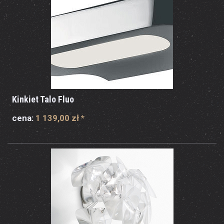
Kinkiet Talo Fluo
cena:
1 139,00 zł
*