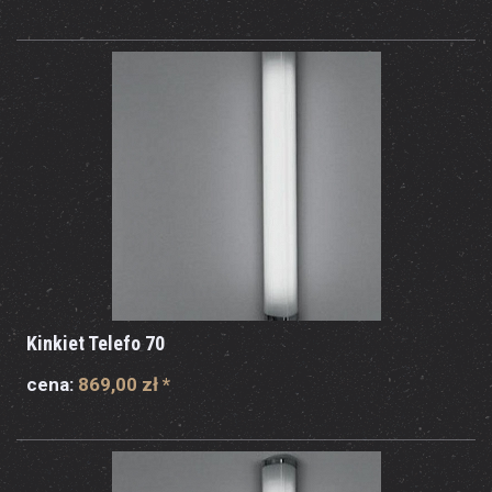
Kinkiet Telefo 70
cena:
869,00 zł
*