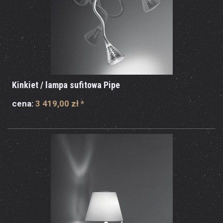
Kinkiet / lampa sufitowa Pipe
cena:
3 419,00 zł
*