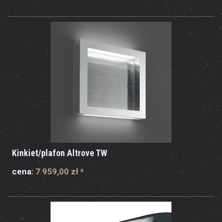
Kinkiet/plafon Altrove TW
cena:
7 959,00 zł
*