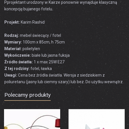
P
projektant
urodzony w
Kairze
ponownie
wynajduje
klasyczną
koncepcję
bujanego fotelu
.
Projekt:
Karim Rashid
Rodzaj:
mebel świecący / fotel
Wymiary:
100cm x 85cm, h 75cm
Materiał:
polietylen
Wykończenie:
białe lub jasna fuksja
Źródło światła:
1 x max 25W E27
Z tej rodziny:
fotel, ławka
Uwagi:
Cena bez źródła światła. Wersja z siedziskiem z
poliuretanu (jasny lub ciemny szary) lub bez. Do użytku wewnątrz.
Polecamy produkty