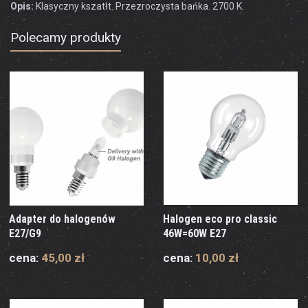
Opis:
Klasyczny kszatłt. Przezroczysta bańka. 2700 K.
Polecamy produkty
Adapter do halogenów
Halogen eco pro classic
E27/G9
46W=60W E27
cena:
45,00 zł
cena:
10,00 zł