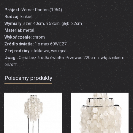
Projekt:
Verner Panton (1964)
Rodzaj:
kinkiet
Wymiary:
szer. 40cm, h 58cm, głęb. 22cm
Materiał:
metal
Wykończenie:
chrom
Źródło światła:
1 x max 60W E27
Z tej rodziny:
stolikowa, wisząca
Uwagi:
Cena bez źródła światła. Przewód 220cm z włącznikiem
on/off.
Polecamy produkty