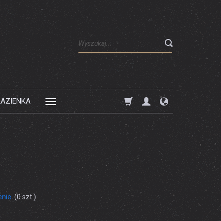
Wyszukaj
ŁAZIENKA
enie
(
0
szt.)