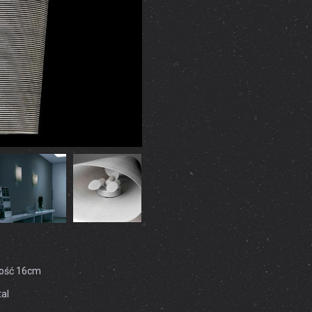
kość 16cm
tal