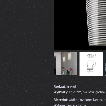
Rodzaj:
kinkiet
Wymiary:
śr. 27cm, h 42cm, głebo
Materiał:
włókno szklane, Kevlar, s
Wykończenie:
czarne