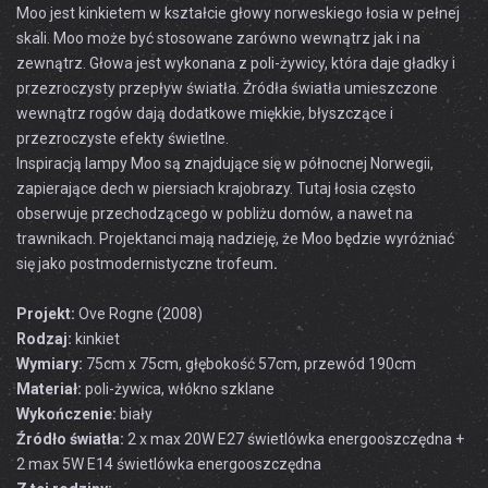
Moo
jest
kinkietem w kształcie głowy
norweskiego
łosia w pełnej
skali
.
Moo
może być stosowane
zarówno wewnątrz
jak i na
zewnątrz
.
Głowa
jest wykonana
z poli-żywicy,
która daje
gładky
i
przezroczysty
przepływ
światła.
Źródła światła
umieszczone
wewnątrz
rogów
dają dodatkowe
miękkie
,
błyszczące
i
przezroczyste
efekty świetlne
.
Inspiracją
lampy
Moo
są
znajdujące się w
północnej Norwegii
,
zapierające dech w piersiach
krajobrazy
.
Tutaj
łosia
często
obserwuje
przechodzącego w pobliżu
domów
, a nawet
na
trawnikach
.
Projektanci
mają
nadzieję, że
Moo
będzie wyróżniać
się
jako
postmodernistyczne
trofeum
.
Projekt:
Ove Rogne (2008)
Rodzaj:
kinkiet
Wymiary:
75cm x 75cm, głębokość 57cm, przewód 190cm
Materiał:
poli-żywica, włókno szklane
Wykończenie:
biały
Źródło światła:
2 x max 20W E27 świetlówka energooszczędna +
2 max 5W E14 świetlówka energooszczędna