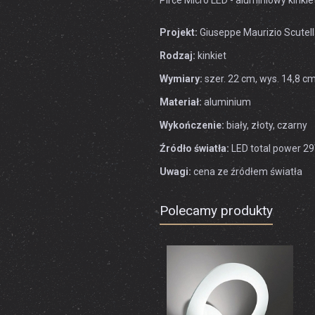
Pirce Micro LED - aluminiowy kinki
Projekt:
Giuseppe Maurizio Scutel
Rodzaj:
kinkiet
Wymiary:
szer. 22 cm, wys. 14,8 cm
Materiał:
aluminium
Wykończenie:
biały, złoty, czarny
Źródło światła:
LED total power 2
Uwagi:
cena ze źródłem światła
Polecamy produkty