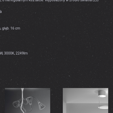
et, o nieregularnym kształcie. Wyposażony w źródło światła LED.
là
, głęb. 16 cm
9W, 3000K, 2249lm