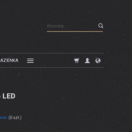
Wyszukaj
ŁAZIENKA
o LED
enie
(
0
szt.)