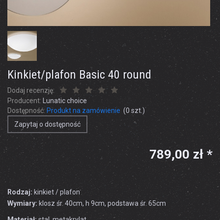
Kinkiet/plafon Basic 40 round
Dodaj recenzję:
Producent:
Lunatic choice
Dostępność:
Produkt na zamówienie
(
0
szt.)
Zapytaj o dostępność
789,00 zł *
Rodzaj:
kinkiet / plafon
Wymiary:
klosz śr. 40cm, h 9cm, podstawa śr. 65cm
Materiał:
stal, metakrylat