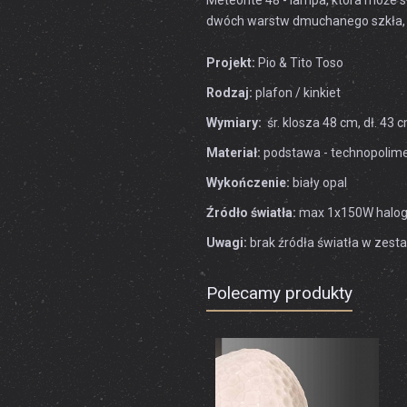
Meteorite 48 - lampa, która może s
dwóch warstw dmuchanego szkła, z
Projekt:
Pio & Tito Toso
Rodzaj:
plafon / kinkiet
Wymiary:
śr. klosza 48 cm, dł. 43
Materiał:
podstawa - technopolime
Wykończenie:
biały opal
Źródło światła:
max 1x150W haloge
Uwagi:
brak
źródła światła w zest
Polecamy produkty