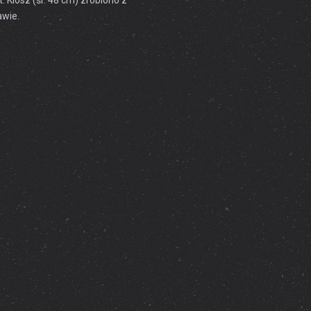
 Klosz (śr. 48 cm) zrobiono z
tawie.