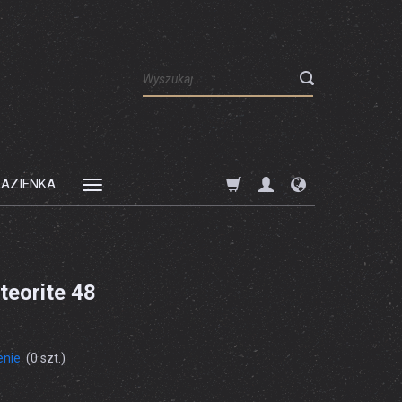
Wyszukaj
ŁAZIENKA
teorite 48
enie
(
0
szt.)