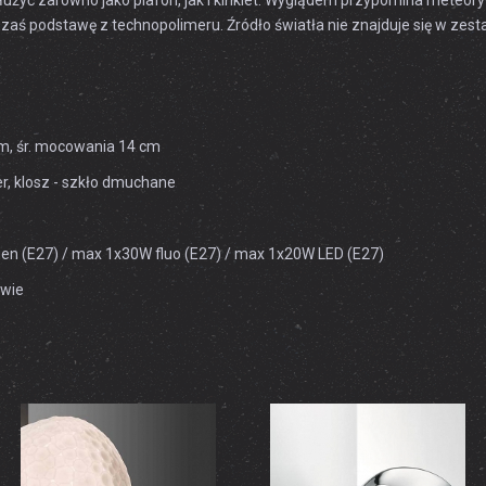
łużyć zarówno jako plafon, jak i kinkiet. Wyglądem przypomina meteoryt.
aś podstawę z technopolimeru. Źródło światła nie znajduje się w zes
 cm, śr. mocowania 14 cm
r, klosz - szkło dmuchane
n (E27) / max 1x30W fluo (E27) / max 1x20W LED (E27)
awie