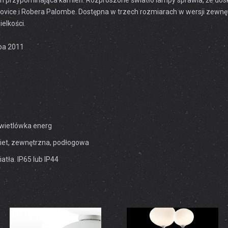
h przypominająca kamień. Rozproszone światło lampy sprawia, że dosk
vice i Robera Palombe. Dostępna w trzech rozmiarach w wersji zewnęt
ielkości.
ba 2011
wietlówka energ
kiet, zewnętrzna, podłogowa
atła. IP65 lub IP44