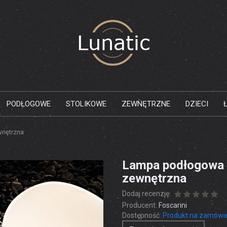
PODŁOGOWE
STOLIKOWE
ZEWNĘTRZNE
DZIECI
nętrzna
Lampa podłogowa 
zewnętrzna
Dodaj recenzję:
Producent:
Foscarini
Dostępność:
Produkt na zamówi