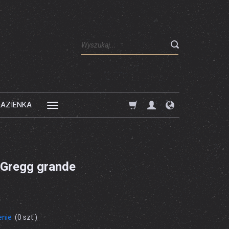
Wyszukaj
ŁAZIENKA
Gregg grande
enie
(
0
szt.)