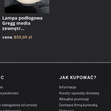
Lampa podłogowa
Gregg media
zewnętr...
cena:
859,00 zł
OC
JAK KUPOWAĆ?
in
Informacje
 prywatności
Koszty i sposoby dostawy
Aktualne promocje
o odstąpienia od umowy
Dostawa firmą kurierską