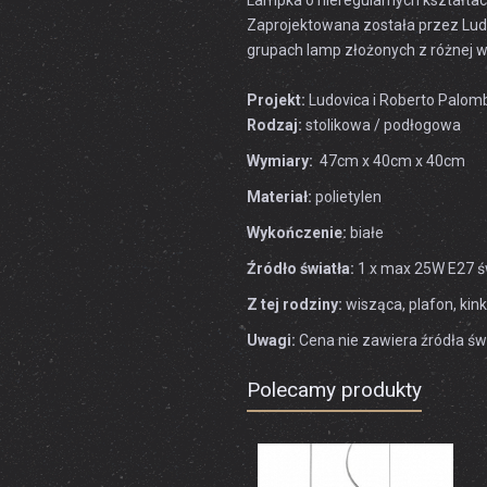
Lampka o nieregularnych kształtac
Zaprojektowana została przez Ludo
grupach lamp złożonych z różnej w
Projekt:
Ludovica i Roberto Palom
Rodzaj:
stolikowa / podłogowa
Wymiary:
47cm x 40cm x 40cm
Materiał:
polietylen
Wykończenie:
białe
Źródło światła:
1 x max 25W E27 ś
Z tej rodziny:
wisząca, plafon, kin
Uwagi:
Cena nie zawiera źródła świ
Polecamy produkty