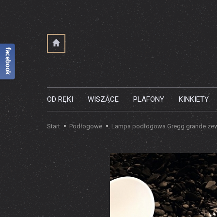
OD RĘKI
WISZĄCE
PLAFONY
KINKIETY
Start
Podłogowe
Lampa podłogowa Gregg grande zew