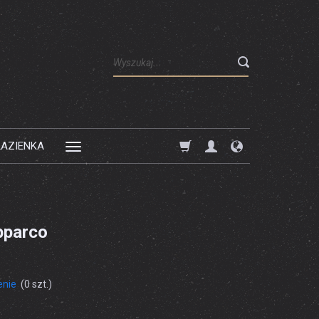
Wyszukaj
ŁAZIENKA
pparco
enie
(
0
szt.)