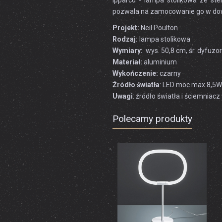
Ipparco - lampa stolikowa ze s
pozwala na zamocowanie go w dow
Projekt:
Neil Poulton
Rodzaj:
lampa stolikowa
Wymiary:
wys. 50,8 cm, śr. dyfuzo
Materiał:
aluminium
Wykończenie:
czarny
Źródło światła
: LED moc max 8,5W
Uwagi
: źródło światła i ściemniac
Polecamy produkty