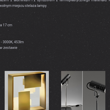
telażem z aluminium i z dyfuzorem z termoplastycznego materiału
olnym miejscu stelaża lampy.
ra 17 cm
 - 3000K, 453lm
z w zestawie