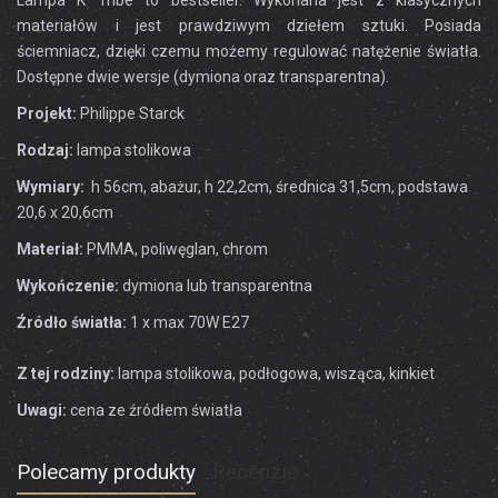
Lampa K Tribe to bestseller. Wykonana jest z klasycznych
materiałów i jest prawdziwym dziełem sztuki. Posiada
ściemniacz, dzięki czemu możemy regulować natężenie światła.
Dostępne dwie wersje (dymiona oraz transparentna).
Projekt:
Philippe Starck
Rodzaj:
lampa stolikowa
Wymiary:
h 56cm, abażur, h 22,2cm, średnica 31,5cm, podstawa
20,6 x 20,6cm
Materiał:
PMMA, poliwęglan, chrom
Wykończenie:
dymiona lub transparentna
Źródło światła:
1 x max 70W E27
Z tej rodziny:
lampa stolikowa, podłogowa, wisząca, kinkiet
Uwagi:
cena ze źródłem światła
Polecamy produkty
Recenzje