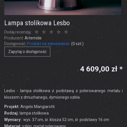
Lampa stolikowa Lesbo
Dodaj recenzję:
Producent:
Artemide
Dostępność:
Produkt na zamówienie
(
0
szt.)
Zapytaj o dostępność
4 609,00 zł *
Lesbo - lampa stolikowa z podstawą z polerowanego metalu i
kloszem z dmuchanego, dymionego szkła.
Projekt:
Angelo Mangiarotti
Rodzaj:
lampa stolikowa
Wymiary:
wys. 37 cm, śr. klosza 52 cm, śr. podstawy 16 cm
Materiał:
szkło, metal polerowany