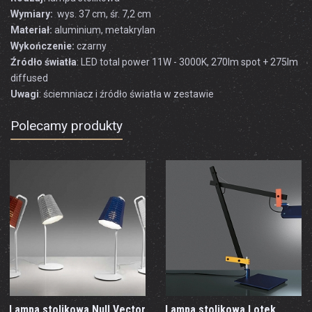
Wymiary:
wys. 37 cm, śr. 7,2 cm
Materiał:
aluminium, metakrylan
Wykończenie:
czarny
Źródło światła
: LED total power 11W - 3000K, 270lm spot + 275lm
diffused
Uwagi
: ściemniacz i źródło światła w zestawie
Polecamy produkty
Lampa stolikowa Null Vector
Lampa stolikowa Lotek