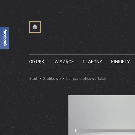
OD RĘKI
WISZĄCE
PLAFONY
KINKIETY
Start
Stolikowe
Lampa stolikowa Talak