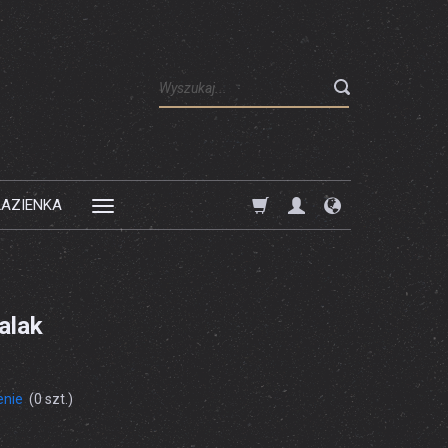
Wyszukaj
ŁAZIENKA
alak
enie
(
0
szt.)