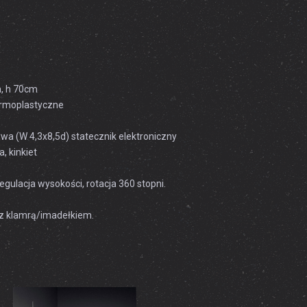
, h 70cm
ermoplastyczne
iowa (W 4,3x8,5d) statecznik elektroniczny
, kinkiet
gulacja wysokości, rotacja 360 stopni.
z klamrą/imadełkiem.