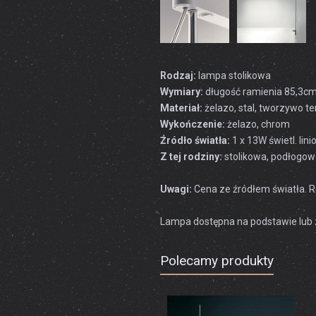
Rodzaj:
lampa stolikowa
Wymiary:
długość ramienia 85,3cm
Materiał:
żelazo, stal, tworzywo t
Wykończenie:
żelazo, chrom
Źródło światła:
1 x 13W świetl. lin
Z tej rodziny:
stolikowa, podłogowa
Uwagi:
Cena ze źródłem światła. Re
Lampa dostępna na podstawie lub 
Polecamy produkty