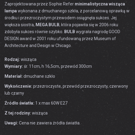
Zaprojektowana przez Sophie Refer
minimalistyczna wisząca
lampa
wykonana z dmuchanego szkła, z porcelanową oprawką w
środku i przezroczystym przewodem osiągnęła sukces. Jej
większa siostra,
MEGA BULB
, która pojawiła się w 2006 roku
zdobyła sukces równie szybko.
BULB
wygrała nagrodę GOOD
DESIGN award w 2001 roku ufundowaną przez Museum of
Architecture and Design w Chicago.
Rodzaj:
wisząca
Wymiary:
śr. 11cm, h 16,5cm, przewód 300cm
Materiał:
dmuchane szkło
Wykończenie:
przezroczyste, przewód przezroczysty, czerwony
lub czarny
Źródło światła:
1 x max 60W E27
Z tej rodziny:
wisząca
Uwagi:
Cena nie zawiera źródła światła.