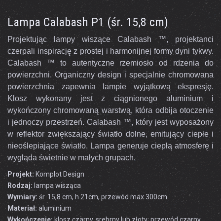
Lampa Calabash P1 (śr. 15,8 cm)
Projektując lampy wiszące Calabash ™, projektanci
czerpali inspirację z prostej i harmonijnej formy dyni tykwy.
Calabash ™ to autentyczne rzemiosło od rdzenia do
powierzchni. Organiczny design i specjalnie chromowana
powierzchnia zapewnia lampie wyjątkową ekspresję.
Klosz wykonany jest z ciągnionego aluminium i
wykończony chromowaną warstwą, która odbija otoczenie
i jednoczy przestrzeń. Calabash ™, który jest wyposażony
w reflektor zwiększający światło dolne, emitujący ciepłe i
nieoślepiające światło. Lampa generuje ciepłą atmosferę i
wygląda świetnie w małych grupach.
Projekt:
Komplot Design
Rodzaj:
lampa wisząca
Wymiary:
śr. 15,8 cm, h 21cm, przewód max 300cm
Materiał:
aluminium
Wykończenie:
klosz czarny, srebrny lub złoty; przewód czarny