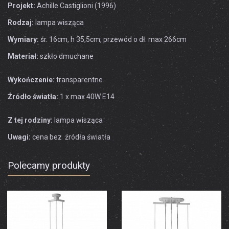
Projekt:
Achille Castiglioni (1996)
Rodzaj:
lampa wisząca
Wymiary:
śr. 16cm, h 35,5cm, przewód o dł. max 266cm
Materiał:
szkło dmuchane
Wykończenie:
transparentne
Źródło światła:
1 x max 40W E14
Z tej rodziny:
lampa wisząca
Uwagi:
cena bez źródła światła
Polecamy produkty