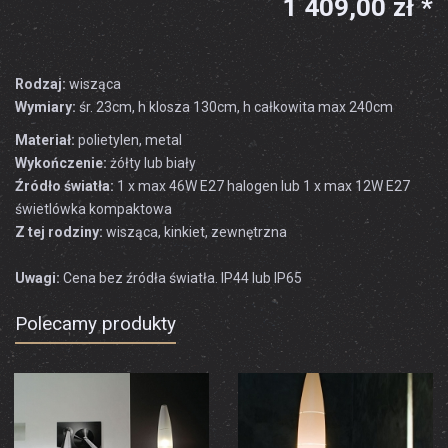
1 409,00 zł *
Rodzaj:
wisząca
Wymiary:
śr. 23cm, h klosza 130cm, h całkowita max 240cm
Materiał:
polietylen, metal
Wykończenie:
żółty lub biały
Źródło światła:
1 x max 46W E27 halogen lub 1 x max 12W E27
świetlówka kompaktowa
Z tej rodziny:
wisząca, kinkiet, zewnętrzna
Uwagi:
Cena bez źródła światła. IP44 lub IP65
Polecamy produkty