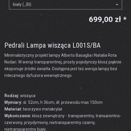
biały (_BI)
699,00 zł *
Pedrali Lampa wisząca L001S/BA
Minimalistyczny projekt lampy Alberto Basaglia i Natalia Rota
Nodari. W wersji transparentnej, prosty pojedynczy klosz pięknie
eksponuje źródło światła. Dostępna jest też wersja lampy bez
mlecznego dyfuzora wewnętrznego.
Rodzaj:
wisząca
Wymiary:
śr. 52cm, h 36cm, dł. przewodu max 150cm
Materiał:
tworzywo metakrylat
Wykończenie:
klosz zewnętrzny - transparentny, transarentno-
czerwony, przydymiony, nietransparentny czarny,
nietransparentny biały.