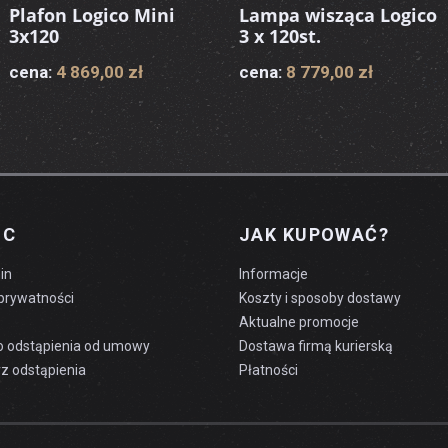
Plafon Logico Mini
Lampa wisząca Logico
3x120
3 x 120st.
cena:
4 869,00 zł
cena:
8 779,00 zł
OC
JAK KUPOWAĆ?
in
Informacje
 prywatności
Koszty i sposoby dostawy
Aktualne promocje
o odstąpienia od umowy
Dostawa firmą kurierską
z odstąpienia
Płatności