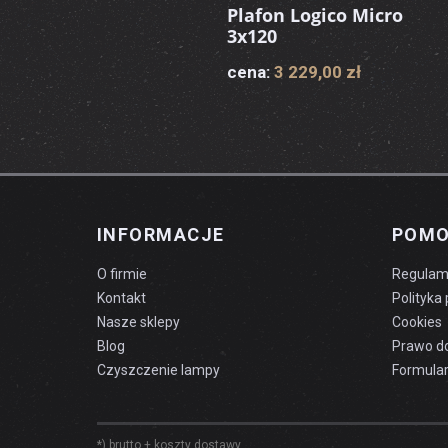
Plafon Logico Micro
3x120
cena:
3 229,00 zł
INFORMACJE
POM
O firmie
Regulam
Kontakt
Polityka
Nasze sklepy
Cookies
Blog
Prawo d
Czyszczenie lampy
Formular
*) brutto +
koszty dostawy