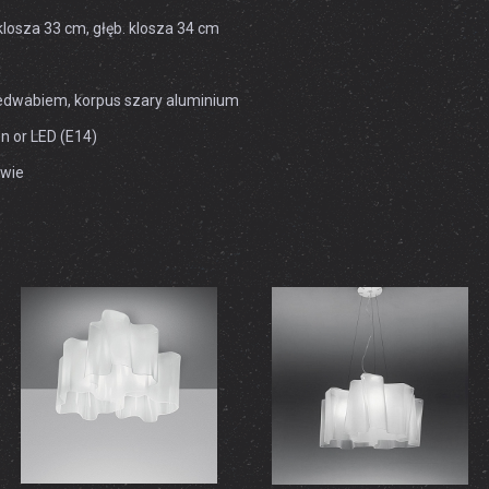
klosza 33 cm, głęb. klosza 34 cm
edwabiem, korpus szary aluminium
 or LED (E14)
awie