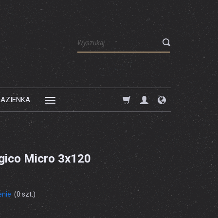
Wyszukaj
ŁAZIENKA
gico Micro 3x120
enie
(
0
szt.)