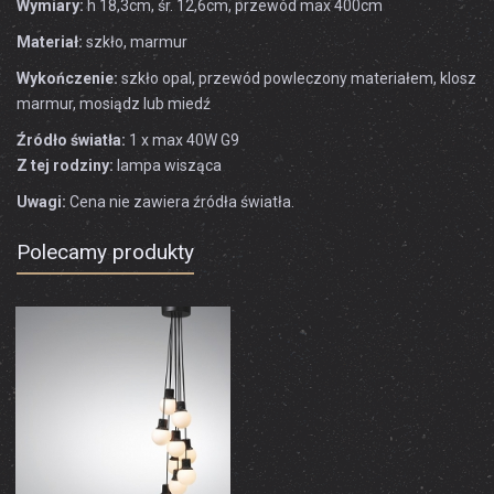
Wymiary:
h 18,3cm, śr. 12,6cm, przewód max 400cm
Materiał:
szkło, marmur
Wykończenie:
szkło opal, przewód powleczony materiałem, klosz
marmur, mosiądz lub miedź
Źródło światła:
1 x max 40W G9
Z tej rodziny:
lampa wisząca
Uwagi:
Cena nie zawiera źródła światła.
Polecamy produkty