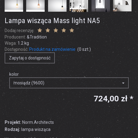
Lampa wisząca Mass light NA5
Dodaj recenzję:
Producent:
&Tradition
Waga:
1.2
kg
Dostępność:
Produkt na zamówienie
(
0
szt.)
Zapytaj o dostępność
kolor
mosiądz (9600)
724,00 zł *
Projekt:
Norm.Architects
Rodzaj:
lampa wisząca