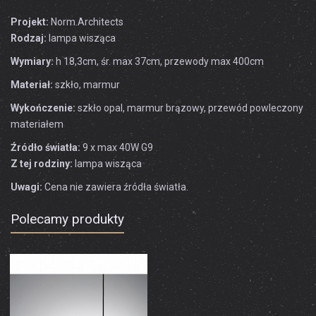
Projekt:
Norm.Architects
Rodzaj:
lampa wisząca
Wymiary:
h 18,3cm, śr. max 37cm, przewody max 400cm
Materiał:
szkło, marmur
Wykończenie:
szkło opal, marmur brązowy, przewód powleczony
materiałem
Źródło światła:
9 x max 40W G9
Z tej rodziny:
lampa wisząca
Uwagi:
Cena nie zawiera źródła światła.
Polecamy produkty