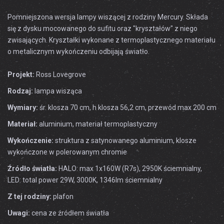
Pomniejszona wersja lampy wiszącej z rodziny Mercury. Składa
się z dysku mocowanego do sufitu oraz "kryształów" z niego
zwisających. Kryształki wykonane z termoplastycznego materiału
o metalicznym wykończeniu odbijają światło.
Projekt:
Ross Lovegrove
Rodzaj:
lampa wisząca
Wymiary:
śr. klosza 70 cm, h klosza 56,2 cm, przewód max 200 cm
Materiał:
aluminium, materiał termoplastyczny
Wykończenie:
struktura z satynowanego aluminium, klosze
wykończone w polerowanym chromie
Źródło światła:
HALO: max 1x160W (R7s), 2950K ściemnialny,
LED: total power 29W, 3000K, 1346lm ściemnialny
Z tej rodziny:
plafon
Uwagi:
cena ze źródłem światła