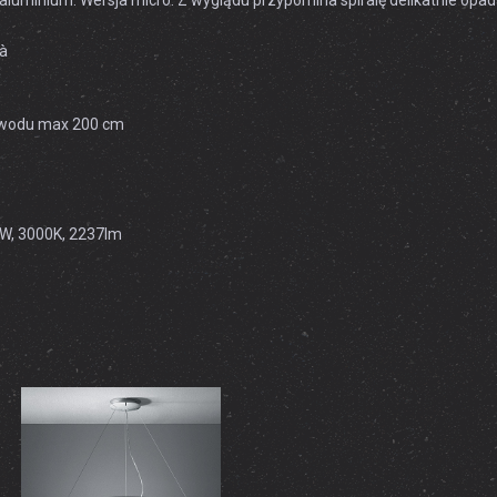
aluminium. Wersja micro. Z wyglądu przypomina spiralę delikatnie opad
là
zewodu max 200 cm
9W, 3000K, 2237lm