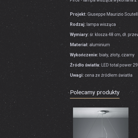
Pirce - lampa wisząca wykonana z 
Projekt:
Giuseppe Maurizio Scutel
Rodzaj:
lampa wisząca
Wymiary:
śr. klosza 48 cm, dł. pr
Materiał:
aluminium
Wykończenie:
biały, złoty, czarny
Źródło światła:
LED total power 2
Uwagi:
cena ze źródłem światła
Polecamy produkty