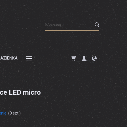
Wyszukaj
ŁAZIENKA
ce LED micro
enie
(
0
szt.)