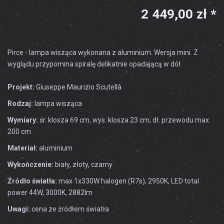
2 449,00 zł *
Pirce - lampa wisząca wykonana z aluminium. Wersja mini. Z
wyglądu przypomina spiralę delikatnie opadającą w dół.
Projekt:
Giuseppe Maurizio Scutellà
Rodzaj:
lampa wisząca
Wymiary:
śr. klosza 69 cm, wys. klosza 23 cm, dł. przewodu max
200 cm
Materiał:
aluminium
Wykończenie:
biały, złoty, czarny
Źródło światła:
max 1x330W halogen (R7s), 2950K, LED total
power 44W, 3000K, 2882lm
Uwagi:
cena ze źródłem światła