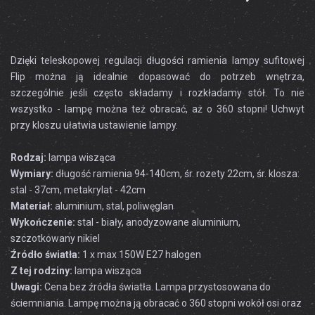
Dzięki teleskopowej regulacji długości ramienia lampy sufitowej
Flip można ją idealnie dopasować do potrzeb wnętrza,
szczególnie jeśli często składamy i rozkładamy stół. To nie
wszystko - lampę można też obracać, aż o 360 stopni! Uchwyt
przy kloszu ułatwia ustawienie lampy.
Rodzaj:
lampa wisząca
Wymiary:
długość ramienia 94-140cm, śr. rozety 22cm, śr. klosza:
stal - 37cm, metakrylat - 42cm
Materiał:
aluminium, stal, poliwęglan
Wykończenie:
stal - biały, anodyzowane aluminium,
szczotkowany nikiel
Źródło światła:
1 x max 150W E27 halogen
Z tej rodziny:
lampa wisząca
Uwagi:
Cena bez źródła światła. Lampa przystosowana do
ściemniania. Lampę można ją obracać o 360 stopni wokół osi oraz