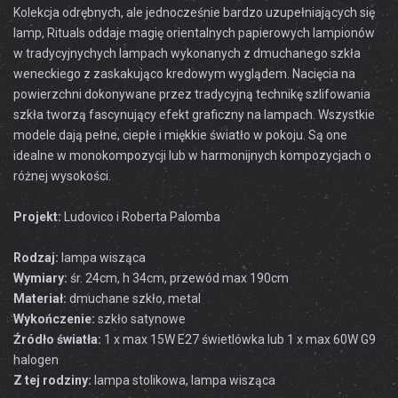
Kolekcja
odrębnych, ale
jednocześnie bardzo
uzupełniających
się
lamp
,
Rituals
oddaje
magię
orientalnych
papierowych lampionów
w
tradycyjnychych
lampach
wykonanych z
dmuchanego szkła
weneckiego
z zaskakująco
kredowym
wyglądem.
Nacięcia
na
powierzchni
dokonywane przez
tradycyjną
technikę
szlifowania
szkła
tworzą
fascynujący
efekt
graficzny na
lampach
.
Wszystkie
modele
dają
pełne
,
ciepłe i
miękkie światło
w
pokoju
.
Są one
idealne
w monokompozycji lub
w
harmonijnych
kompozycjach
o
różnej wysokości
.
Projekt:
Ludovico i Roberta Palomba
Rodzaj:
lampa wisząca
Wymiary:
śr. 24cm, h 34cm, przewód max 190cm
Materiał:
dmuchane szkło, metal
Wykończenie:
szkło satynowe
Źródło światła:
1 x max 15W E27 świetlówka lub 1 x max 60W G9
halogen
Z tej rodziny:
lampa stolikowa, lampa wisząca