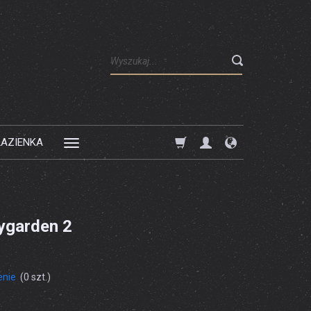
Wyszukaj
ŁAZIENKA
ygarden 2
enie
(
0
szt.)