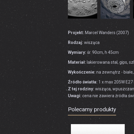
Projekt:
Marcel Wanders (2007)
Rodzaj:
wisząca
Wymiary:
śr. 90cm, h 45cm
Materiał:
lakierowana stal, gips, sz
Wykończenie:
na zewnątrz - białe
Źródło światła:
1 x max 205W E27 h
Z tej rodziny:
wisząca, wpuszcza
Uwagi:
cena nie zawiera źródła świ
Polecamy produkty