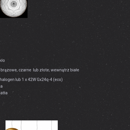
kło
, brązowe, czarne lub złote; wewnątrz białe
alogen lub 1 x 42W Gx24q-4 (eco)
na
atła