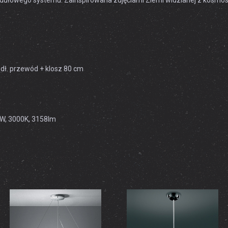
dułowego systemu. Zainspirowana zdjęciami Ziemi widzianej z kosmos
 dł. przewód + klosz 80 cm
3W, 3000K, 3158lm