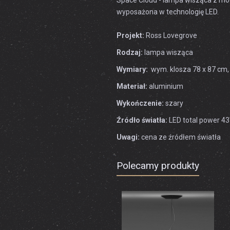
Space Cloud - lampa wisząca z mo
wyposażona w technologię LED.
Projekt:
Ross Lovegrove
Rodzaj:
lampa wisząca
Wymiary:
wym. klosza 78 x 87 cm,
Materiał:
aluminium
Wykończenie:
szary
Źródło światła:
LED total power 4
Uwagi:
cena ze źródłem światła
Polecamy produkty