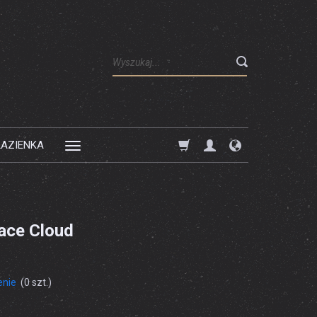
Wyszukaj
ŁAZIENKA
ace Cloud
enie
(
0
szt.)