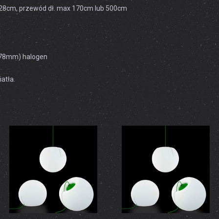
 228cm, przewód dł. max 170cm lub 500cm
(78mm) halogen
atła.