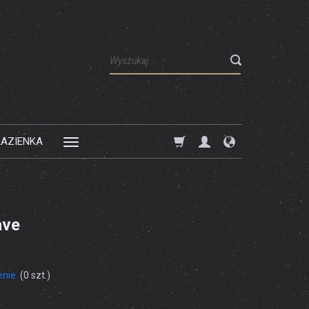
Wyszukaj
ŁAZIENKA
ave
enie
(
0
szt.)