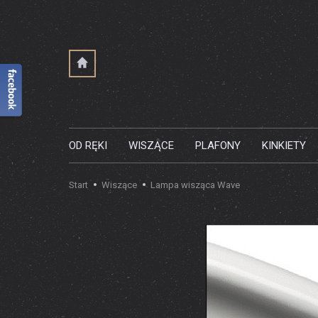
OD RĘKI
WISZĄCE
PLAFONY
KINKIETY
Start
Wiszące
Lampa wisząca Wave