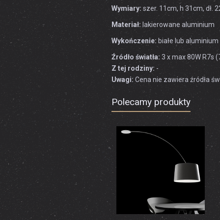
Wymiary:
szer. 11cm, h 31cm, dł.
Materiał:
lakierowane aluminium
Wykończenie:
białe lub aluminium
Źródło światła:
3 x max 80W R7s 
Z tej rodziny:
-
Uwagi:
Cena nie zawiera źródła świ
Polecamy produkty