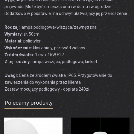
przewodu. Może być umieszczona i w domu i w ogrodzie.
Dodatkowo w podstawie ma uchwyt ułatwiający jej przenoszenie.
Rodzaj:
lampa podłogowa/wisząca/zewnętrzna
Wymiary:
śr. 50cm
Materiał:
polietylen
Wykończenie:
klosz biały, przewód zielony
Źródło światła:
1 max 15W E27
Z tej rodziny:
lampa wisząca, podłogowa, kinkiet
Uwagi:
Cena ze źródłem światła. IP65.
Przygotowanie
do
zawieszenia
do wykonania
przez klienta.
Zestaw mocujący
podłogowy - dopłata 240zł.
Polecamy produkty