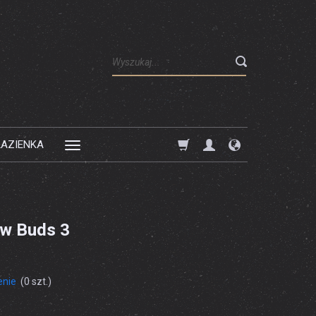
Wyszukaj
ŁAZIENKA
w Buds 3
enie
(
0
szt.)