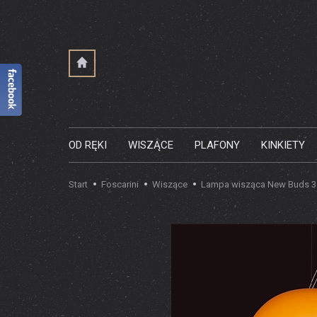
OD RĘKI
WISZĄCE
PLAFONY
KINKIETY
Start
Foscarini
Wiszące
Lampa wisząca New Buds 3