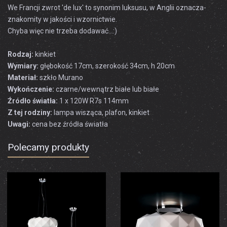
We Francji zwrot 'de lux' to synonim luksusu, w Anglii oznacza-
znakomity w jakości i wzornictwie.
Chyba więc nie trzeba dodawać...:)
Rodzaj:
kinkiet
Wymiary:
głębokość 17cm, szerokość 34cm, h 20cm
Materiał:
szkło Murano
Wykończenie:
czarne/wewnątrz białe lub białe
Źródło światła:
1 x 120W R7s 114mm
Z tej rodziny:
lampa wisząca, plafon, kinkiet
Uwagi:
cena bez źródła światła
Polecamy produkty