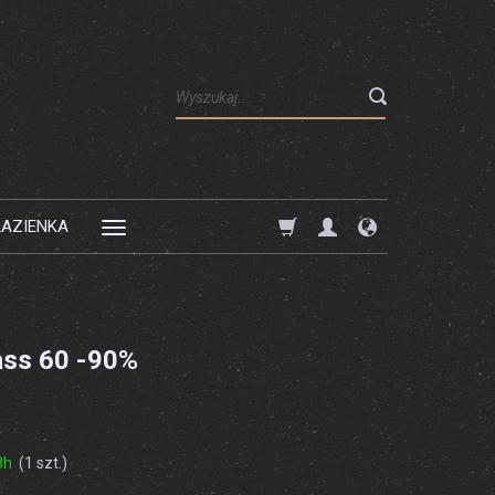
Wyszukaj
ŁAZIENKA
ass 60 -90%
8h
(
1
szt.)