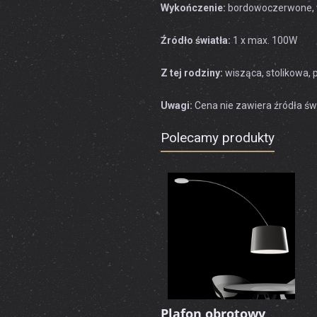
Wykończenie:
bordowoczerwone, w
Źródło światła:
1 x max. 100W
Z tej rodziny:
wisząca, stolikowa, 
Uwagi:
Cena nie zawiera źródła świ
Polecamy produkty
Plafon obrotowy