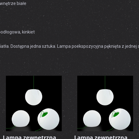
nętrze białe
podłogowa, kinkiet
atła. Dostępna jedna sztuka. Lampa poekspozycyjna pęknięta z jednej st
Lampa zewnętrzna
Lampa zewnętrzna