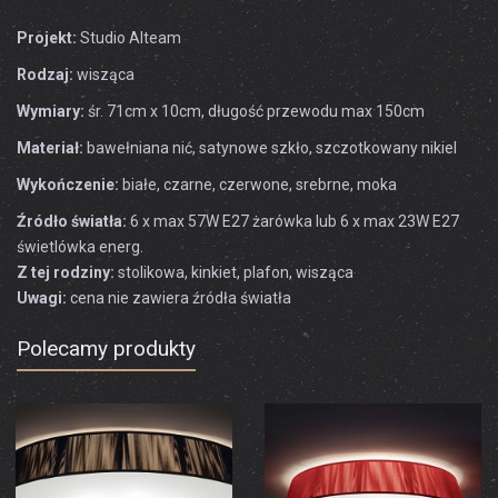
Projekt:
Studio Alteam
Rodzaj:
wisząca
Wymiary:
śr. 71cm x 10cm, długość przewodu max 150cm
Materiał:
bawełniana nić, satynowe szkło, szczotkowany nikiel
Wykończenie:
białe, czarne, czerwone, srebrne, moka
Źródło światła:
6 x max 57W E27 żarówka lub 6 x max 23W E27
świetlówka energ.
Z tej rodziny:
stolikowa, kinkiet, plafon, wisząca
Uwagi:
cena nie zawiera źródła światła
Polecamy produkty