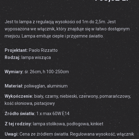
Jest to lampa z regulacją wysokości od 1m do 2,5m. Jest
wyposażona we włącznik, który znajduje się w łatwo dostępnym
miejscu. Lampa emituje ciepłe i przyjemne światło.
Projektant:
Paolo Rizzatto
Rodzaj:
lampa wisząca
Wymiary:
śr. 26cm, h 100-250cm
Materiał:
poliwęglan, aluminium
Wykończenie:
biały, czarny, niebieski, czerwony, pomarańczowy,
kość słoniowa, pistacjowy
Źródło światła:
1 x max 60W E14
Z tej rodziny:
lampa stolikowa, podłogowa, kinkiet
Uwagi:
Cena ze źródłem światła. Regulowana wysokość; włącznik