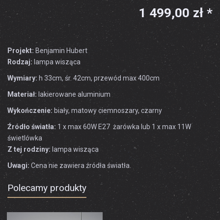
1 499,00 zł *
Projekt:
Benjamin Hubert
Rodzaj:
lampa wisząca
Wymiary:
h 33cm, śr. 42cm, przewód max 400cm
Materiał:
lakierowane aluminium
Wykończenie:
biały, matowy ciemnoszary, czarny
Źródło światła:
1 x max 60W E27 żarówka lub 1 x max 11W
świetlówka
Z tej rodziny:
lampa wisząca
Uwagi:
Cena nie zawiera źródła światła.
Polecamy produkty