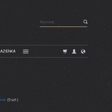
Wyszukaj
ŁAZIENKA
enie
(
0
szt.)