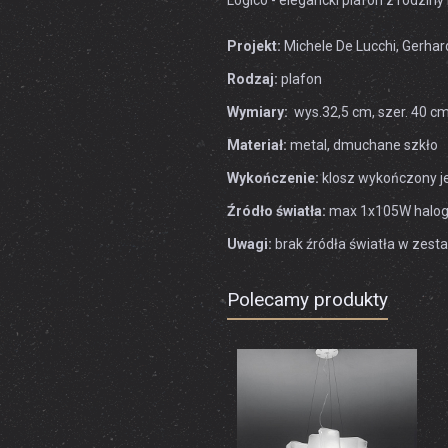
Logico - elegancki plafon z rodz
Projekt:
Michele De Lucchi, Gerhar
Rodzaj:
plafon
Wymiary:
wys.32,5 cm, szer. 40 cm
Materiał:
metal, dmuchane szkło
Wykończenie:
klosz wykończony j
Źródło światła:
max 1x105W haloge
Uwagi:
brak źródła światła w zest
Polecamy produkty