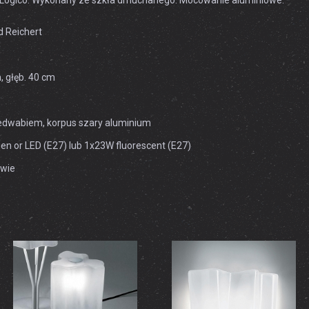
iny Logico. Wykonany ze szkła dmuchanego. Mocowanie aluminiowe.
d Reichert
, głęb. 40 cm
edwabiem, korpus szary aluminium
n or LED (E27) lub 1x23W fluorescent (E27)
awie