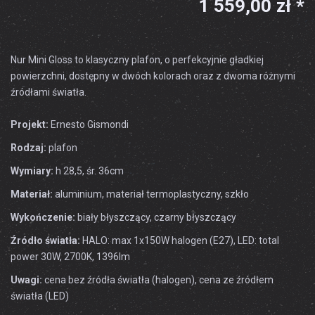
1 559,00 zł *
Nur Mini Gloss to klasyczny plafon, o perfekcyjnie gładkiej
powierzchni, dostępny w dwóch kolorach oraz z dwoma różnymi
źródłami światła.
Projekt:
Ernesto Gismondi
Rodzaj:
plafon
Wymiary:
h 28,5, śr. 36cm
Materiał:
aluminium, materiał termoplastyczny, szkło
Wykończenie:
biały błyszczący, czarny błyszczący
Źródło światła:
HALO: max 1x150W halogen (E27), LED: total
power 30W, 2700K, 1396lm
Uwagi:
cena bez źródła światła (halogen), cena ze źródłem
światła (LED)