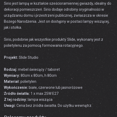
Sirio
jest
lampą
w
kształcie
sześcioramiennej
gwiazdy
, idealny
do
dekoracji
pomieszczeń
.
Sirio
dodaje
odrobiny oryginalności
w
urządzaniu
domu
i
przestrzeni publicznej
, zwłaszcza
w okresie
Bożego Narodzenia
.
Jest on dostępny
w postaci
lampy
wiszącej
,
jak i
stołka
.
Sirio
,
podobnie jak wszystkie
produkty
Slide
,
wykonany jest z
polietylenu
za pomocą
formowania rotacyjnego
.
Projekt:
Slide Studio
Rodzaj:
mebel świecący / taboret
Wymiary:
80cm x 80cm, h 80cm
Materiał:
polietylen
Wykończenie:
białe, czerwone lub jasnoróżowe
Źródło światła:
1 x max 25W E27
Z tej rodziny:
lampa wisząca
Uwagi:
Cena bez źródła światła. Do użytku wewnątrz.