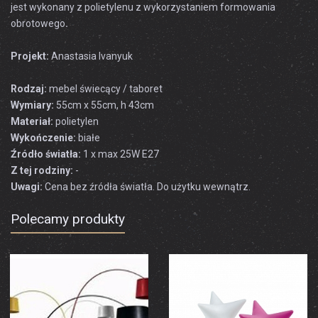
jest
wykonany z
polietylenu
z wykorzystaniem
formowania
obrotowego
.
Projekt:
Anastasia
Ivanyuk
Rodzaj:
mebel świecący / taboret
Wymiary:
55cm x 55cm, h 43cm
Materiał:
polietylen
Wykończenie:
białe
Źródło światła:
1 x max 25W E27
Z tej rodziny:
-
Uwagi:
Cena bez źródła światła. Do użytku wewnątrz.
Polecamy produkty