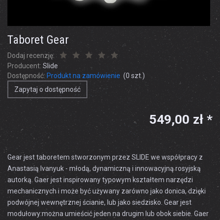
Taboret Gear
Dodaj recenzję:
Producent:
Slide
Dostępność:
Produkt na zamówienie
(
0
szt.)
Zapytaj o dostępność
549,00 zł *
Gear
jest
taboretem
stworzonym przez
SLIDE
we współpracy z
Anastasią
Ivanyuk -
młodą,
dynamiczną
i innowacyjną
rosyjską
autorką
.
Gaer
jest
inspirowany
typowym
kształtem
narzędzi
mechanicznych
i może być używany
zarówno jako
donica
,
dzięki
podwójnej
wewnętrznej ścianie,
lub
jako siedzisko
.
Gear
jest
modułowy
:
można umieścić jeden na drugim lub
obok siebie
. Gaer