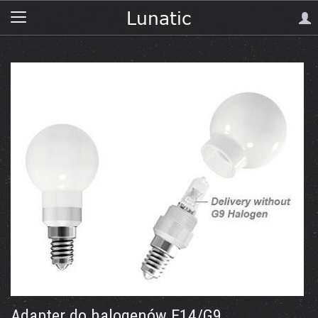
Adapter do halogenów E14/G9