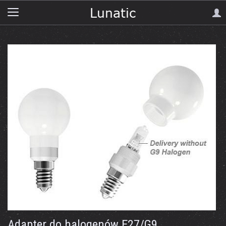
Adapter do halogenów E27/G9