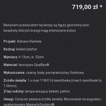
719,00 zł *
Motywem przewodnim tej lampy są figury geometryczne -
kwadraty, których brzegi mają intensywne kolory.
Projekt:
Adriano Rachele
Rodzaj:
kinkiet/plafon
Wymiary:
h 13cm, śr. 32cm
Materiał:
tworzywo Opalflex®
Wykończenie:
czarny, biały, pomarańczowy, fioletowy
Źródło światła:
1 x max 11W E14 świetlówka (max h świetlówki to
110mm)
Z tej rodziny:
lampa wisząca, kinkiet, plafon
Uwagi:
Cena nie zawiera źródła światła. Mocowanie na wygodny i
opatentowany MagneticSystem®.