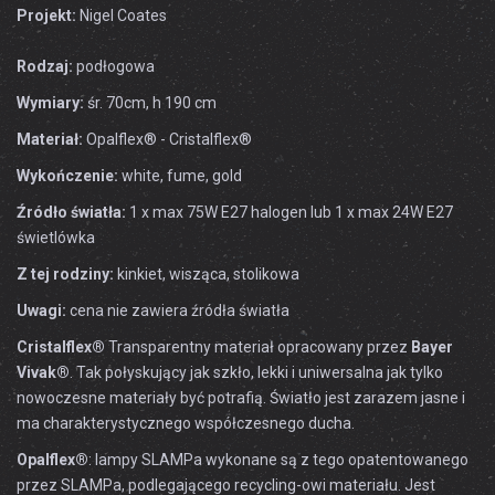
Projekt:
Nigel Coates
Rodzaj:
podłogowa
Wymiary:
śr. 70cm, h 190 cm
Materiał:
Opalflex® - Cristalflex®
Wykończenie:
white, fume, gold
Źródło światła:
1 x max 75W E27 halogen lub 1 x max 24W E27
świetlówka
Z tej rodziny:
kinkiet, wisząca, stolikowa
Uwagi:
cena nie zawiera źródła światła
Cristalflex®
Transparentny materiał opracowany przez
Bayer
Vivak®
. Tak połyskujący jak szkło, lekki i uniwersalna jak tylko
nowoczesne materiały być potrafią. Światło jest zarazem jasne i
ma charakterystycznego współczesnego ducha.
Opalflex®
: lampy SLAMPa wykonane są z tego opatentowanego
przez SLAMPa, podlegającego recycling-owi materiału. Jest