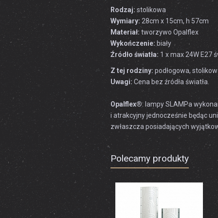
Rodzaj:
stolikowa
Wymiary:
28cm x 15cm, h 57cm
Materiał:
tworzywo Opalflex
Wykończenie:
biały
Źródło światła:
1 x max 24W E27 ś
Z tej rodziny:
podłogowa, stolikowa,
Uwagi:
Cena bez źródła światła.
Opalflex®
: lampy SLAMPa wykonane
i atrakcyjny jednocześnie będąc un
zwłaszcza posiadających wyjątkow
Polecamy produkty