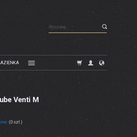
Wyszukaj
ŁAZIENKA
ube Venti M
enie
(
0
szt.)