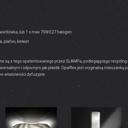
wietlówka, lub 1 x max 75W E27 halogen
 plafon, kinkiet
 są z tego opatentowanego przez SLAMPa, podlegającego recycling-ow
iwersalnym i odpornym jak plastik. Opalflex jest oryginalną mieszanką 
e właściwości dyfuzyjne.