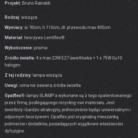
Projekt:
Bruno Rainaldi
Rodzaj:
wisząca
Wymiary:
śr. 90cm, h 110cm, dł. przewodu max 400cm
Materiał:
tworzywo Lentiflex
®
Wykończenie:
prisma
Źródło światła:
4 x max 23W E27 świetlówka + 1 x 75W Gu10
halogen
Z tej rodziny:
lampa wisząca
Uwagi:
cena nie zawiera źródła światła
Opalflex®
: lampy SLAMP'a wykonane są z tego opatentowanego
przez firmę, podlegającego recycling-owi materiału. Jest
świetlisty i bardzo atrakcyjny, jednocześnie będąc uniwersalnym i
odpornym tworzywem. Opalflex jest oryginalną mieszanką
polimerów i dodatków, posiadających wyjątkowe właściwości
dyfuzyjne.