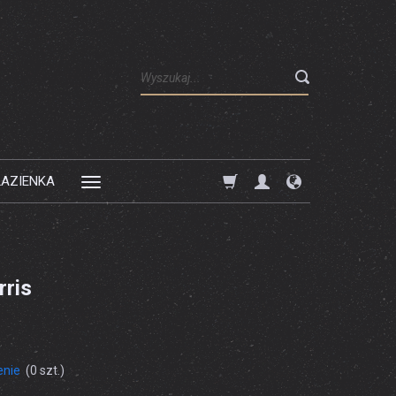
Wyszukaj
ŁAZIENKA
ris
enie
(
0
szt.)