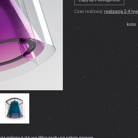
Czas realizacji:
realizacja 2-4 ty
kolor
ła miliony ludzi we Włoszech i na całym świecie.