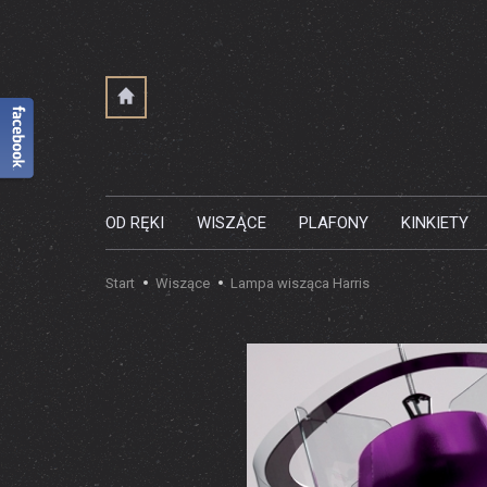
OD RĘKI
WISZĄCE
PLAFONY
KINKIETY
Start
Wiszące
Lampa wisząca Harris