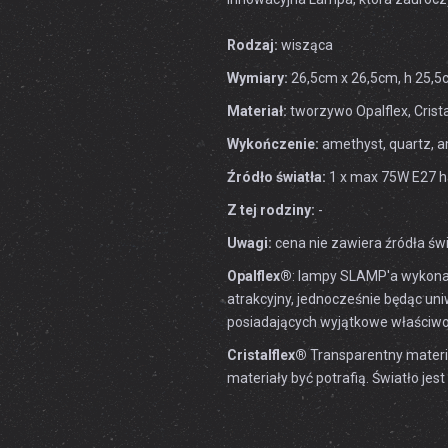
Rodzaj:
wisząca
Wymiary:
26,5cm x 26,5cm, h 25,
Materiał:
tworzywo Opalflex, Crista
Wykończenie:
amethyst, quartz, 
Źródło światła:
1 x max 75W E27 h
Z tej rodziny:
-
Uwagi:
cena nie zawiera źródła świ
Opalflex®
: lampy SLAMP'a wykonan
atrakcyjny, jednocześnie będąc un
posiadających wyjątkowe właściwo
Cristalflex®
Transparentny mater
materiały być potrafią. Światło j