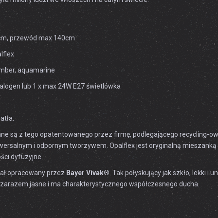
5cm, przewód max 140cm
lflex
amber, aquamarine
alogen lub 1 x max 24W E27 świetlówka
atła.
e są z tego opatentowanego przez firmę, podlegającego recycling-owi m
iwersalnym i odpornym tworzywem. Opalflex jest oryginalną mieszanką
ści dyfuzyjne.
iał opracowany przez
Bayer Vivak®
. Tak połyskujący jak szkło, lekki i
est zarazem jasne i ma charakterystycznego współczesnego ducha.