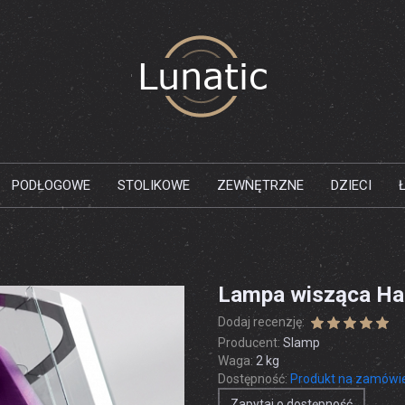
PODŁOGOWE
STOLIKOWE
ZEWNĘTRZNE
DZIECI
Lampa wisząca Har
Dodaj recenzję:
Producent:
Slamp
Waga:
2
kg
Dostępność:
Produkt na zamówi
Zapytaj o dostępność